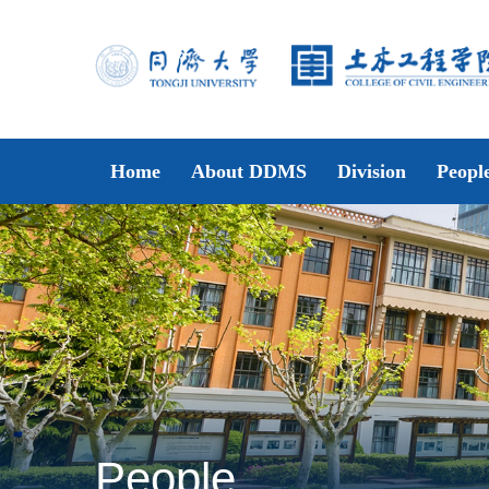
Home
About DDMS
Division
Peopl
People