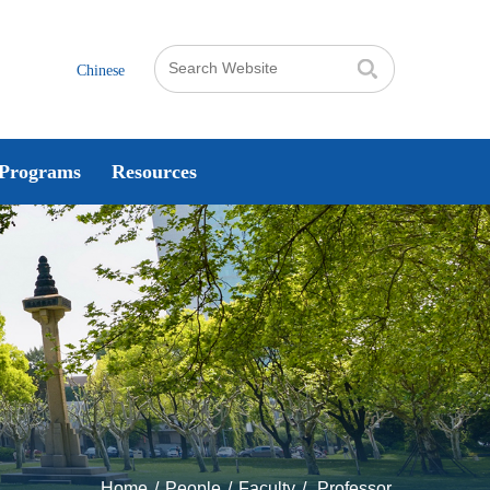
Chinese
Programs
Resources
Home
/
People
/
Faculty
/
Professor