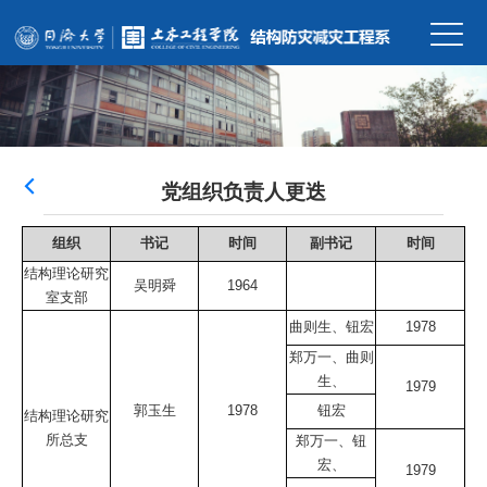
党组织负责人更迭
组织
书记
时间
副书记
时间
结构理论研究
吴明舜
1964
室支部
曲则生、钮宏
1978
郑万一、曲则
生、
1979
郭玉生
1978
钮宏
结构理论研究
所总支
郑万一、钮
宏、
1979